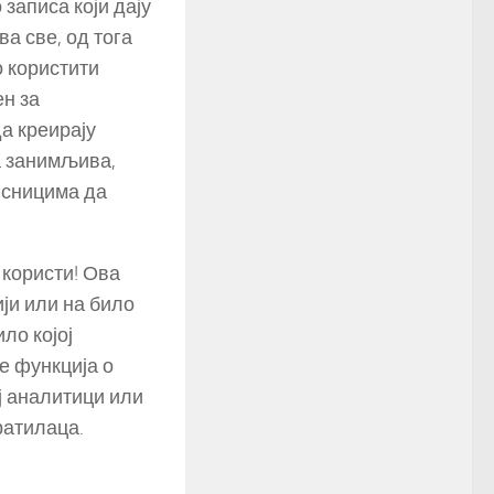
записа који дају
а све, од тога
о користити
ен за
а креирају
а занимљива,
рисницима да
 користи! Ова
ји или на било
ло којој
е функција о
ј аналитици или
ратилаца.