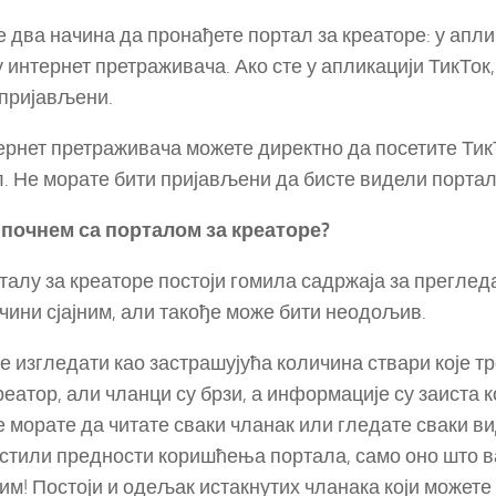
е два начина да пронађете портал за креаторе: у апли
 интернет претраживача. Ако сте у апликацији ТикТок,
 пријављени.
ернет претраживача можете директно да посетите Ти
. Не морате бити пријављени да бисте видели портал 
 почнем са порталом за креаторе?
талу за креаторе постоји гомила садржаја за прегледа
 чини сјајним, али такође може бити неодољив.
е изгледати као застрашујућа количина ствари које т
реатор, али чланци су брзи, а информације су заиста 
не морате да читате сваки чланак или гледате сваки в
стили предности коришћења портала, само оно што в
им! Постоји и одељак истакнутих чланака који можете