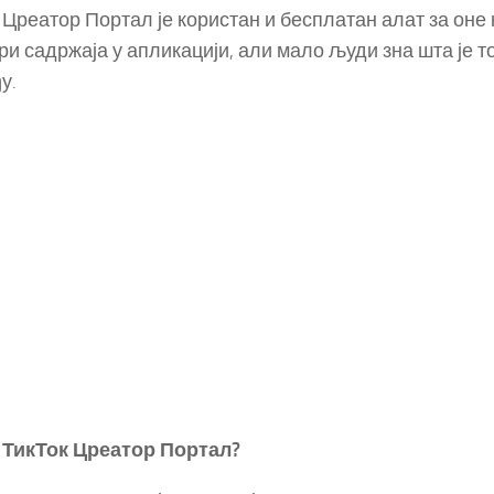
 Цреатор Портал је користан и бесплатан алат за оне 
ри садржаја у апликацији, али мало људи зна шта је то
у.
 ТикТок Цреатор Портал?