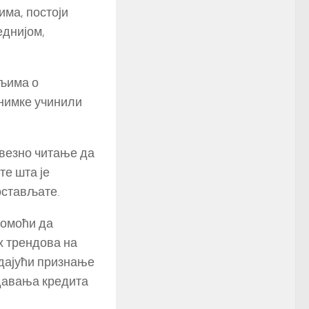
има, постоји
еднијом,
аљима о
снимке учинили
авезно читање да
те шта је
остављате.
помоћи да
х трендова на
 дајући признање
 давања кредита