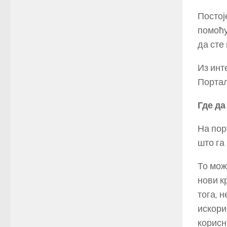
Постој
помоћу
да сте
Из инт
Портал
Где да
На пор
што га
То мож
нови к
тога, 
искори
корисн