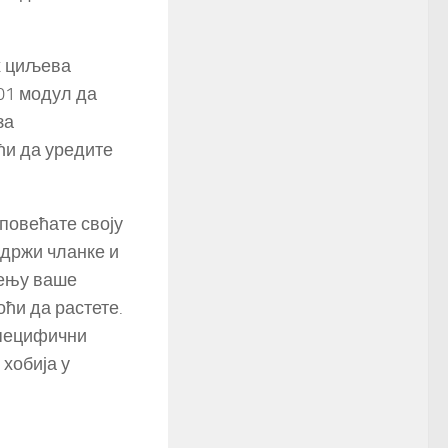
х циљева
01 модул да
за
ћи да уредите
 повећате своју
адржи чланке и
жењу ваше
ћи да растете.
специфични
хобија у