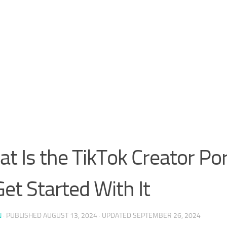
t Is the TikTok Creator Po
Get Started With It
N
· PUBLISHED
AUGUST 13, 2024
· UPDATED
SEPTEMBER 26, 2024