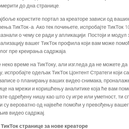
омерити до дна странице.
ајбоље користите портал за креаторе зависи од ваши
ења ТикТок-а. Ако тек почињете, испробајте ТикТок 1
сазнали о чему се ради у апликацији. Постоји и модул 
ализацију вашег ТикТок профила који вам може помо
алог пре креирања садржаја.
е неко време на ТикТоку, али изгледа да не можете да
у, испробајте одељак ТикТок Цонтент Стратеги који с
записе о планирању ваших видео снимака, пронала
ице на мрежи и коришћењу аналитике која ће вам помо
ате одређену нишу као што су игре или уметност, ти 
 су вероватно од највеће помоћи у превођењу вашег 
ив видео садржај.
ТикТок странице за нове креаторе