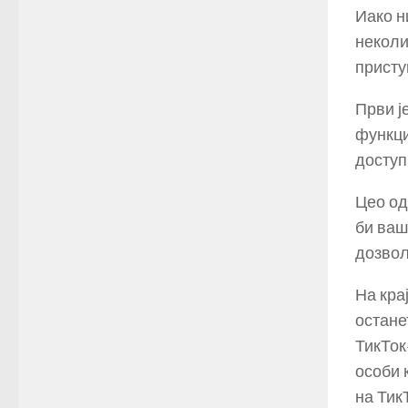
Иако н
неколи
присту
Први ј
функци
доступ
Цео од
би ваш
дозвољ
На кра
остане
ТикТок
особи 
на Тик