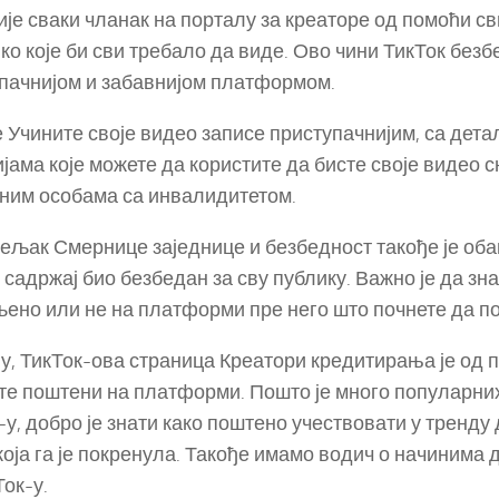
ије сваки чланак на порталу за креаторе од помоћи св
ко које би сви требало да виде. Ово чини ТикТок безб
пачнијом и забавнијом платформом.
е Учините своје видео записе приступачнијим, са дет
јама које можете да користите да бисте своје видео 
ним особама са инвалидитетом.
ељак Смернице заједнице и безбедност такође је об
 садржај био безбедан за сву публику. Важно је да зна
ено или не на платформи пре него што почнете да п
ју, ТикТок-ова страница Креатори кредитирања је од 
те поштени на платформи. Пошто је много популарни
-у, добро је знати како поштено учествовати у тренду
која га је покренула. Такође имамо водич о начинима
Ток-у.