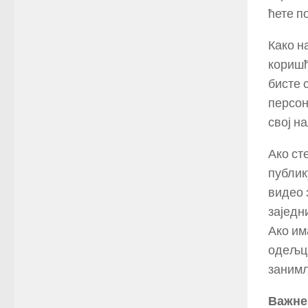
ћете п
Како н
коришћ
бисте 
персон
свој н
Ако ст
публик
видео 
заједн
Ако им
одељци
занимљ
Важне 