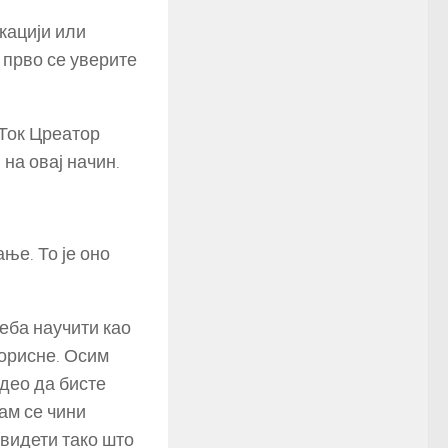
кацији или
 прво се уверите
кТок Цреатор
на овај начин.
ње. То је оно
реба научити као
корисне. Осим
идео да бисте
ам се чини
 видети тако што