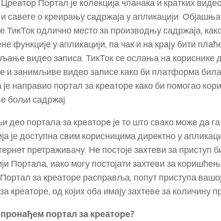
 Цреатор Портал је колекција чланака и кратких видео 
 и савете о креирању садржаја у апликацији. Објашњав
је ТикТок одлично место за производњу садржаја, как
не функције у апликацији, па чак и на крају бити плаћ
љање видео записа. ТикТок се ослања на кориснике д
е и занимљиве видео записе како би платформа бил
а је направио портал за креаторе како би помогао ко
е бољи садржај.
и део портала за креаторе је то што свако може да га
ја је доступна свим корисницима директно у апликаци
тернет претраживачу. Не постоје захтеви за приступ би
ји Портала, иако могу постојати захтеви за коришћењ
 Портал за креаторе расправља, попут приступа вашо
за креаторе, од којих оба имају захтеве за количину п
 пронађем портал за креаторе?