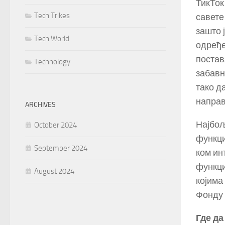
ТикТок
Tech Trikes
савете
зашто 
Tech World
одређе
постав
Technology
забавн
тако д
направ
ARCHIVES
Најбољ
October 2024
функци
September 2024
ком ин
функци
August 2024
којима
Фонду 
Где да