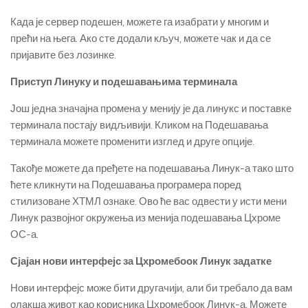
Када је сервер подешен, можете га изабрати у многим и
прећи на њега. Ако сте додали кључ, можете чак и да се
пријавите без лозинке.
Приступ Линуку и подешавањима терминала
Још једна значајна промена у менију је да линукс и поставке
терминала постају видљивији. Кликом на Подешавања
терминала можете променити изглед и друге опције.
Такође можете да пређете на подешавања Линук-а тако што
ћете кликнути на Подешавања програмера поред
стилизоване ХТМЛ ознаке. Ово ће вас одвести у исти мени
Линук развојног окружења из менија подешавања Цхроме
ОС-а.
Сјајан нови интерфејс за Цхромебоок Линук задатке
Нови интерфејс може бити другачији, али би требало да вам
олакша живот као корисника Цхромебоок Линук-а. Можете