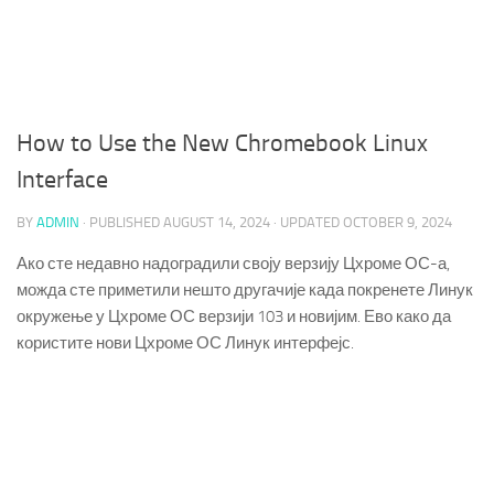
How to Use the New Chromebook Linux
Interface
BY
ADMIN
· PUBLISHED
AUGUST 14, 2024
· UPDATED
OCTOBER 9, 2024
Ако сте недавно надоградили своју верзију Цхроме ОС-а,
можда сте приметили нешто другачије када покренете Линук
окружење у Цхроме ОС верзији 103 и новијим. Ево како да
користите нови Цхроме ОС Линук интерфејс.