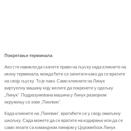
Покретање терминала
Ако сте навикли да скачете право на љуску када кликнете на
икону терминала, можда ћете се запитати како да се вратите
на своју љуску. То је лако. Само кликните на Линук
виртуелну машину коју желите да покренете у одељку
„Линук“. Подразумевана машина у Линук развојном
окружењу се зове „Пингвин“.
Када кликнете на „Пингвин“, вратићете се у своју омиљену
шкољку. Сада можете да се вратите на кодирање или да се
само зезате са командном линијом у Цхромебоок Линук