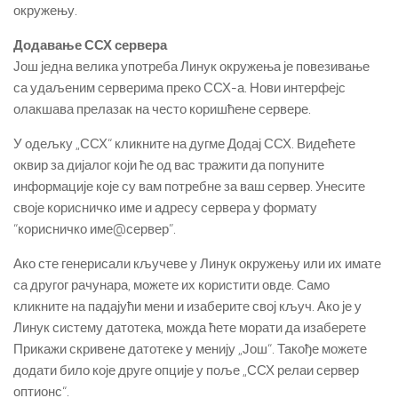
окружењу.
Додавање ССХ сервера
Још једна велика употреба Линук окружења је повезивање
са удаљеним серверима преко ССХ-а. Нови интерфејс
олакшава прелазак на често коришћене сервере.
У одељку „ССХ“ кликните на дугме Додај ССХ. Видећете
оквир за дијалог који ће од вас тражити да попуните
информације које су вам потребне за ваш сервер. Унесите
своје корисничко име и адресу сервера у формату
“корисничко име@сервер”.
Ако сте генерисали кључеве у Линук окружењу или их имате
са другог рачунара, можете их користити овде. Само
кликните на падајући мени и изаберите свој кључ. Ако је у
Линук систему датотека, можда ћете морати да изаберете
Прикажи скривене датотеке у менију „Још“. Такође можете
додати било које друге опције у поље „ССХ релаи сервер
оптионс“.