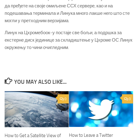
да пређете на своје омиљене ССХ сервере, као и на
подешавања терминала и Линука много лакше него што сте
могли у претходним верзијама.
Линук на Цхромебоок-у постаје све бољи, а подршка за
екстерне диск јединице за складиштење у Цхроме ОС Линук
окружењу то чини очигледним.
YOU MAY ALSO LIKE...
0
0
How to Leave a Twitter
How to Get a Satellite View of