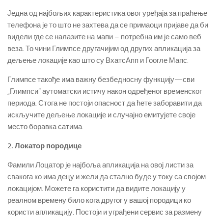
Једна од најбољих карактеристика овог уређаја за праћење
телефона је то што не захтева да се примаоци пријаве да би
видели где се налазите на мапи – потребна им је само веб
веза. То чини Глимпсе другачијим од других апликација за
дељење локације као што су ВхатсАпп и Гоогле Мапс.
Глимпсе такође има важну безбедносну функцију—сви
„Глимпси“ аутоматски истичу након одређеног временског
периода. Стога не постоји опасност да ћете заборавити да
искључите дељење локације и случајно емитујете своје
место боравка сатима.
2. Локатор породице
Фамили Лоцатор је најбоља апликација на овој листи за
свакога ко има децу и жели да стално буде у току са својом
локацијом. Можете га користити да видите локацију у
реалном времену било кога другог у вашој породици ко
користи апликацију. Постоји и уграђени сервис за размену