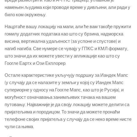
вреди размотрити. Као и А-ГПС Трацкер, углавном је
намењен људима који проводе време у дивљини, али ради у
било ком окружењу.
Нацртаће вашу локацију на мапи, али ће вам такође пружити
гомилу додатних података као што су брзина, надморска
висина, вертикална удаљеност (за успоне и спустове) и
нагиб нагиба. Све нумере се чувају у ГПКС и КМЛ формату,
што значи да их можете увести у апликације као што су
Гоогле Еартх и Ози Екплорер.
Остале карактеристике укључују подршку за Иандек Мапс
(у случају да се налазите у земљи у којој су Иандек Мапс
супериорне у односу на Гоогле Мапс, као што је Русија), и
могућност означавања занимљивих тачака на вашем
путовању. Најважније је да своју локацију можете делити са
пријатељима и породицом. То значи да можете пронаћи
телефоне својих пријатеља у случају да се неко време нисте
чули са њима.