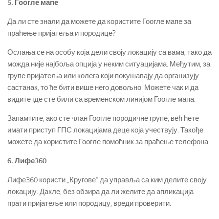
5. Гоогле мапе
Да ли сте знали да можете да користите Гоогле мапе за
праћење пријатеља и породице?
Ослања се на особу која дели своју локацију са вама, тако да
можда није најбоља опција у неким ситуацијама. Међутим, за
групе пријатеља или колега који покушавају да организују
састанак, то ће бити више него довољно. Можете чак и да
видите где сте били са временском линијом Гоогле мапа.
Запамтите, ако сте члан Гоогле породичне групе, већ ћете
имати приступ ГПС локацијама деце која учествују. Такође
можете да користите Гоогле помоћник за праћење телефона.
6. Лифе360
Лифе360 користи „Кругове“ да управља са ким делите своју
локацију. Дакле, без обзира да ли желите да апликација
прати пријатеље или породицу, вреди проверити.