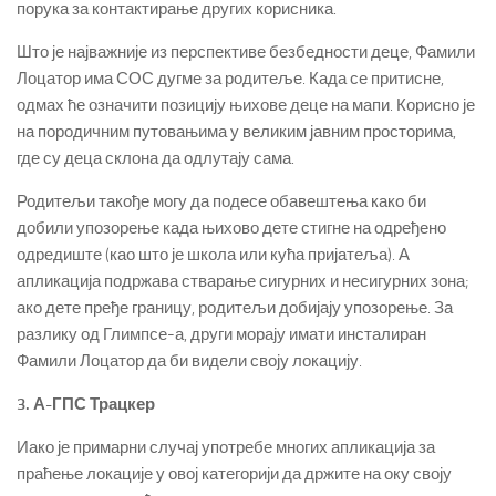
порука за контактирање других корисника.
Што је најважније из перспективе безбедности деце, Фамили
Лоцатор има СОС дугме за родитеље. Када се притисне,
одмах ће означити позицију њихове деце на мапи. Корисно је
на породичним путовањима у великим јавним просторима,
где су деца склона да одлутају сама.
Родитељи такође могу да подесе обавештења како би
добили упозорење када њихово дете стигне на одређено
одредиште (као што је школа или кућа пријатеља). А
апликација подржава стварање сигурних и несигурних зона;
ако дете пређе границу, родитељи добијају упозорење. За
разлику од Глимпсе-а, други морају имати инсталиран
Фамили Лоцатор да би видели своју локацију.
3. А-ГПС Трацкер
Иако је примарни случај употребе многих апликација за
праћење локације у овој категорији да држите на оку своју