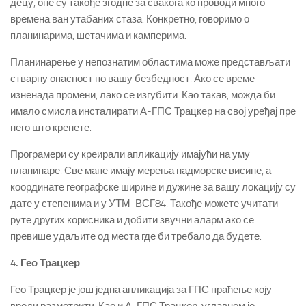
децу, оне су такође згодне за свакога ко проводи много
времена ван утабаних стаза. Конкретно, говоримо о
планинарима, шетачима и камперима.
Планинарење у непознатим областима може представљати
стварну опасност по вашу безбедност. Ако се време
изненада промени, лако се изгубити. Као такав, можда би
имало смисла инсталирати А-ГПС Трацкер на свој уређај пре
него што кренете.
Програмери су креирали апликацију имајући на уму
планинаре. Све мапе имају мерења надморске висине, а
координате географске ширине и дужине за вашу локацију су
дате у степенима и у УТМ-ВСГ84. Такође можете учитати
руте других корисника и добити звучни аларм ако се
превише удаљите од места где би требало да будете.
4. Гео Трацкер
Гео Трацкер је још једна апликација за ГПС праћење коју