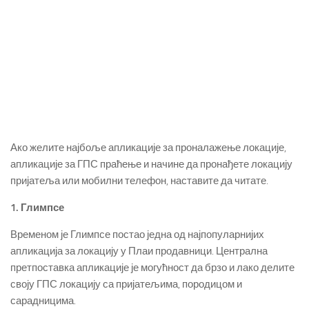
Ако желите најбоље апликације за проналажење локације,
апликације за ГПС праћење и начине да пронађете локацију
пријатеља или мобилни телефон, наставите да читате.
1. Глимпсе
Временом је Глимпсе постао једна од најпопуларнијих
апликација за локацију у Плаи продавници. Централна
претпоставка апликације је могућност да брзо и лако делите
своју ГПС локацију са пријатељима, породицом и
сарадницима.