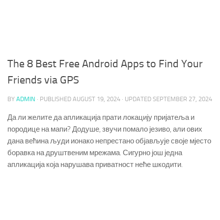
The 8 Best Free Android Apps to Find Your
Friends via GPS
BY
ADMIN
· PUBLISHED
AUGUST 19, 2024
· UPDATED
SEPTEMBER 27, 2024
Да ли желите да апликација прати локацију пријатеља и
породице на мапи? Додуше, звучи помало језиво, али ових
дана већина људи ионако непрестано објављује своје мјесто
боравка на друштвеним мрежама. Сигурно још једна
апликација која нарушава приватност неће шкодити.