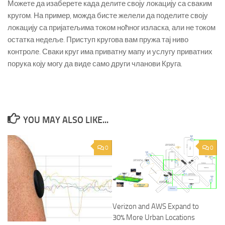
Можете да изаберете када делите своју локацију са сваким
кругом. На пример, можда бисте желели да поделите своју
локацију са пријатељима током ноћног изласка, али не током
остатка недеље. Приступ кругова вам пружа тај ниво
контроле. Сваки круг има приватну мапу и услугу приватних
порука коју могу да виде само други чланови Круга.
YOU MAY ALSO LIKE...
0
0
Verizon and AWS Expand to
30% More Urban Locations