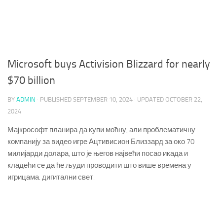
Microsoft buys Activision Blizzard for nearly
$70 billion
BY
ADMIN
· PUBLISHED
SEPTEMBER 10, 2024
· UPDATED
OCTOBER 22,
2024
Мајкрософт планира да купи моћну, али проблематичну
компанију за видео игре Ацтивисион Близзард за око 70
милијарди долара, што је његов највећи посао икада и
кладећи се да ће људи проводити што више времена у
игрицама.
дигитални свет.