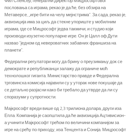
Фил Спенсер, генерални директор Мицрософтовог
пословања са играма, рекао је да ће, без обзира на
Метаверсе, „игре бити на челу мејнстрима“.
За сада, рекао је,
аквизиција има за циљ да стекне упориште у мобилним
играма, где се Мицрософт једва такмичи, и студио који
производи изузетно популарне игре.
Он је Цалл оф Дути
назвао “једном од невероватних забавних франшиза на
планети”.
Федерални регулатори могу да брину о преузимању док се
демократе и републиканци залажу да ограниче моћ
технолошког гиганта.
Министарство правде и Федерална
трговинска комисија најавили су у уторак нове покушаје да
се детаљно разјасни како би требало да утврде да ли су
споразуми у супротности.
Мајкрософт вреди више од 2,3 трилиона долара, други иза
Епла.
Компанија је саопштила да ће аквизиција Ацтивисион-
а учинити Мајкрософт трећом по величини компанијом за
игре на срећу по приходу, иза Тенцента и Сонија.
Мицрософт