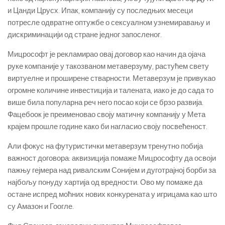
и Цанди Црусх.
Ипак, компанију су последњих месеци
потресле одвратне оптужбе о сексуалном узнемиравању и
дискриминацији од стране једног запосленог.
Мицрософт је рекламирао овај договор као начин да ојача
руке компаније у такозваном метаверзуму, растућем свету
виртуелне и проширене стварности.
Метаверзум је привукао
огромне количине инвестиција и талената, иако је до сада то
више била популарна реч него посао који се брзо развија.
Фацебоок је преименовао своју матичну компанију у Мета
крајем прошле године како би нагласио своју посвећеност.
Али фокус на футуристички метаверзум тренутно побија
важност договора: аквизиција помаже Мицрософту да освоји
пажњу гејмера над ривалским Сонијем и дуготрајној борби за
најбољу понуду хартија од вредности.
Ово му помаже да
остане испред моћних нових конкурената у игрицама као што
су Амазон и Гоогле.