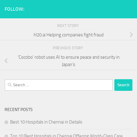
FOLLOW:
NEXT STORY
H20.ai Helping companies fight fraud
PREVIOUS STORY
‘Cocobo’ robot uses AI to ensure peace and security in
Japan’s
Search
for:
RECENT POSTS
Best 10 Hospitals in Chennai in Details
Top 10 Best Hospitals in Chennai Offering World-Class Care