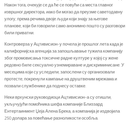
Након тога, очекује се да ће се повући са места главног
извршног директора, иако би могао да преузме саветодавну
улогу, према речима двоје људи који знају за његове
планове, који би говорили само анонимно пошто су разговори
били приватни.
Контроверза у Ацтивисион-у почела је прошлог лета када је
калифорнијска агенција за запошљавање тужила компанију
због промовисања токсичне радне културе у којој су жене
редовно биле сексуално узнемираване и дискриминисане.
У
месецима који су уследили, запослени су организовали
протесте, покренули кампање на друштвеним мрежама и
позвали службенике да поднесу оставке.
Неки врхунски руководиоци Ацтивисион-а су отишли,
укључујући помоћника шефа компаније Близзард
Ентертаинмент Џеја Алена Брека, а компанија је издвојила
250 долара за повећање разноликости особља.