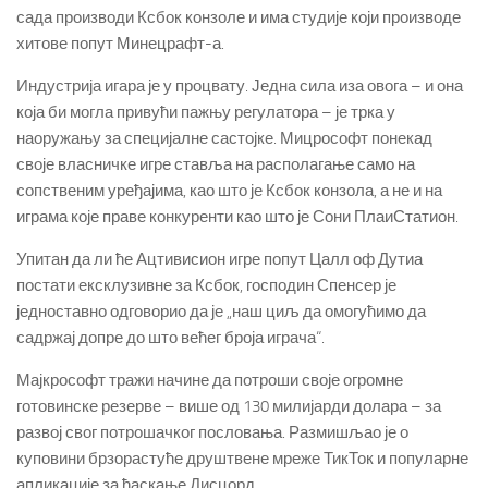
сада производи Ксбок конзоле и има студије који производе
хитове попут Минецрафт-а.
Индустрија игара је у процвату.
Једна сила иза овога – и она
која би могла привући пажњу регулатора – је трка у
наоружању за специјалне састојке.
Мицрософт понекад
своје власничке игре ставља на располагање само на
сопственим уређајима, као што је Ксбок конзола, а не и на
играма које праве конкуренти као што је Сони ПлаиСтатион.
Упитан да ли ће Ацтивисион игре попут Цалл оф Дутиа
постати ексклузивне за Ксбок, господин Спенсер је
једноставно одговорио да је „наш циљ да омогућимо да
садржај допре до што већег броја играча“.
Мајкрософт тражи начине да потроши своје огромне
готовинске резерве – више од 130 милијарди долара – за
развој свог потрошачког пословања.
Размишљао је о
куповини брзорастуће друштвене мреже ТикТок и популарне
апликације за ћаскање Дисцорд.