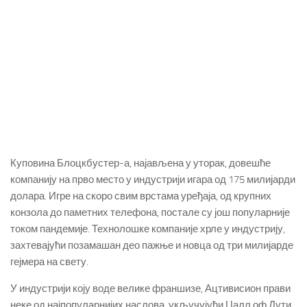
Куповина Блоцкбустер-а, најављена у уторак, довешће
компанију на прво место у индустрији игара од 175 милијарди
долара.
Игре на скоро свим врстама уређаја, од крупних
конзола до паметних телефона, постале су још популарније
током пандемије.
Технолошке компаније хрле у индустрију,
захтевајући позамашан део пажње и новца од три милијарде
гејмера на свету.
У индустрији коју воде велике франшизе, Ацтивисион прави
неке од најпопуларнијих наслова, укључујући Цалл оф Дути