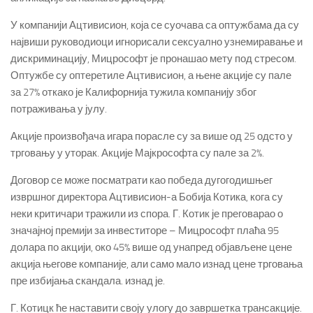
У компанији Ацтивисион, која се суочава са оптужбама да су
највиши руководиоци игнорисали сексуално узнемиравање и
дискриминацију, Мицрософт је пронашао мету под стресом.
Оптужбе су оптеретиле Ацтивисион, а њене акције су пале
за 27% откако је Калифорнија тужила компанију због
потраживања у јулу.
Акције произвођача игара порасле су за више од 25 одсто у
трговању у уторак.
Акције Мајкрософта су пале за 2%.
Договор се може посматрати као победа дугогодишњег
извршног директора Ацтивисион-а Бобија Котика, кога су
неки критичари тражили из спора.
Г. Котик је преговарао о
значајној премији за инвеститоре – Мицрософт плаћа 95
долара по акцији, око 45% више од унапред објављене цене
акција његове компаније, али само мало изнад цене трговања
пре избијања скандала.
изнад је.
Г. Котицк ће наставити своју улогу до завршетка трансакције.