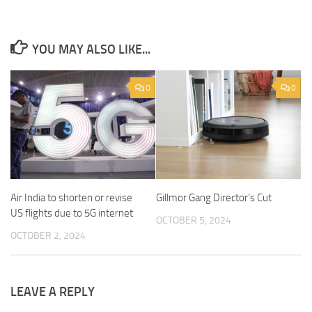
YOU MAY ALSO LIKE...
0
0
Air India to shorten or revise
Gillmor Gang Director’s Cut
US flights due to 5G internet
OCTOBER 5, 2024
OCTOBER 2, 2024
LEAVE A REPLY